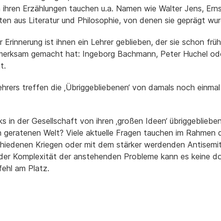
In ihren Erzählungen tauchen u.a. Namen wie Walter Jens, Ern
ten aus Literatur und Philosophie, von denen sie geprägt wu
 Erinnerung ist ihnen ein Lehrer geblieben, der sie schon f
fmerksam gemacht hat: Ingeborg Bachmann, Peter Huchel oder
t.
Lehrers treffen die ‚Übriggebliebenen‘ von damals noch ein
s in der Gesellschaft von ihren ‚großen Ideen‘ übriggeblie
n geratenen Welt? Viele aktuelle Fragen tauchen im Rahmen 
hiedenen Kriegen oder mit dem stärker werdenden Antisemit
 der Komplexität der anstehenden Probleme kann es keine do
fehl am Platz.