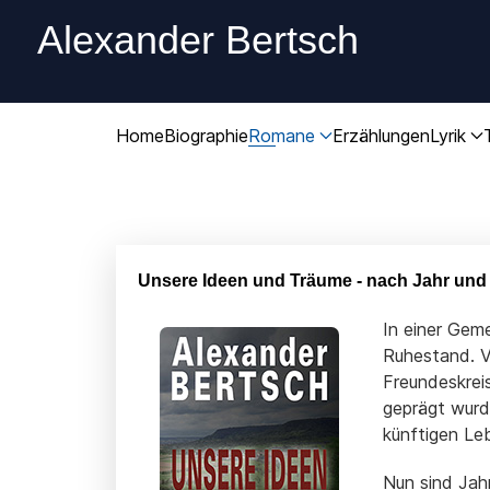
Alexander Bertsch
Home
Biographie
Romane
Erzählungen
Lyrik
Unsere Ideen und Träume - nach Jahr und 
In einer Gem
Ruhestand. V
Freundeskrei
geprägt wurde
künftigen Leb
Nun sind Jah