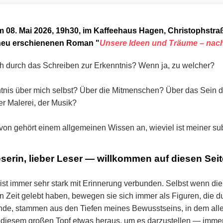
 08. Mai 2026, 19h30, im Kaffeehaus Hagen, Christophstraß
neu erschienenen Roman
"
Unsere Ideen und Träume – nac
 durch das Schreiben zur Erkenntnis? Wenn ja, zu welcher?
tnis über mich selbst? Über die Mitmenschen? Über das Sein 
der Malerei, der Musik?
von gehört einem allgemeinen Wissen an, wieviel ist meiner su
serin, lieber Leser — willkommen auf diesen Seit
ist immer sehr stark mit Erinnerung verbunden. Selbst wenn d
eren Zeit gelebt haben, bewegen sie sich immer als Figuren, die 
inde, stammen aus den Tiefen meines Bewusstseins, in dem all
s diesem großen Topf etwas heraus, um es darzustellen — imme